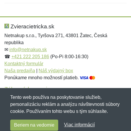
Nová recenzia
Nová otázka
Hodnotenie:
Meno:
*
*
Zvieracietricka.sk
Netnakup s.r.o., Tyršova 271, 43801 Žatec, Česká
republika
Meno:
E-mail:
*
*
✉
info@netnakup.sk
☎
+421 222 205 186
(Po-Pi 8:00-16:30)
Kontaktný formulár
Naša predajňa
|
Náš výdajný box
E-mail:
*
Ponúkame mnoho možností platieb.
Správa
*
Zákaznícky servis
Tento web používa na poskytovanie služieb,
Novinky emailom
personalizáciu reklám a analýzu návštevnosti súbory
Správa
*
cookie. Používaním tohto webu s tým súhlasíte.
Copyright © 2007-2026 (19 rokov s vami)
Netnakup.sk
&
Viac informácií
Beriem na vedomie
NetIQ
. Všetky práva vyhradené.