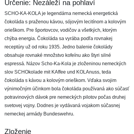
Určenie: Nezáleží na pohlaví
SCHO-KA-KOLA je legendárna nemecká energetická
čokoláda s praženou kávou, sójovým lecitínom a kolovým
orieškom. Pre športovcov, vodičov a všetkých, ktorým
chýba energia. Čokoláda sa vyrába podľa rovnakej
receptúry už od roku 1935. Jedno balenie čokolády
obsahuje rovnaké množstvo kofeínu ako štyri silné
espressá. Názov Scho-Ka-Kola je zloženinou nemeckých
slov SCHOkolade mit KAffee und KOLAnuss, teda
čokoláda s kávou a kolovým orieškom. Vďaka svojim
výnimočným účinkom bola čokoláda používaná ako súčasť
potravinových dávok pre nemeckých pilotov počas druhej
svetovej vojny. Dodnes je vydávaná vojakom súčasnej
nemeckej armády Bundeswehru.
Zloženie