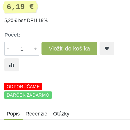
6,19 €
5,20 € bez DPH 19%
Počet:
Vložiť do košíka
ODPORÚČAME
DARČEK ZADARMO
Popis
Recenzie
Otázky