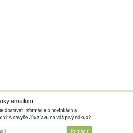
inky emailom
e dostávať informácie o novinkách a
ch? A navyše 3% zľavu na váš prvý nákup?
l:
Prihlásiť