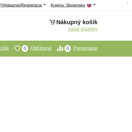
Prihlásenie/Registrácia
Krajina:
Slovensko
Nákupný košík
zatiaľ prázdny
ošík
Obľúbené
Porovnanie
0
0