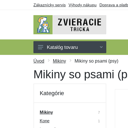
Zákaznícky servis
Výhody nákupu
Doprava a plat
Katalóg tovaru
Tričká
Úvod
Mikiny
Mikiny so psami (psy)
Tielka
Mikiny so psami (p
Mikiny
Šaty
Kategórie
Darčekové poukazy
Výpredaj
Mikiny
7
Kone
1