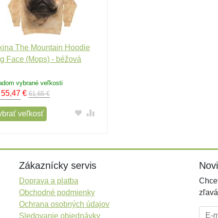
kina The Mountain Hoodie
g Face (Mops) - béžová
adom vybrané veľkosti
 55,47
€
61,65 €
ybrať veľkosť
Zákaznícky servis
Nov
Doprava a platba
Chcet
Obchodné podmienky
zľavá
Ochrana osobných údajov
E-mai
Sledovanie objednávky