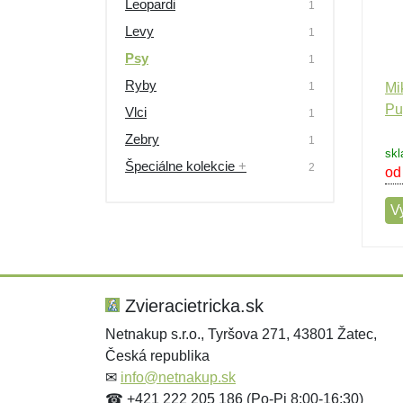
Leopardi
1
Levy
1
Psy
1
Ryby
1
Mi
Pu
Vlci
1
Zebry
1
skl
Špeciálne kolekcie
+
2
od
V
Zvieracietricka.sk
Netnakup s.r.o., Tyršova 271, 43801 Žatec,
Česká republika
✉
info@netnakup.sk
☎ +421 222 205 186 (Po-Pi 8:00-16:30)