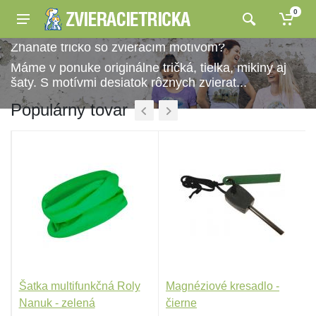
0
Zháňate tričko so zvieracím motívom?
Máme v ponuke originálne tričká, tielka, mikiny aj
šaty. S motívmi desiatok rôznych zvierat...
Populárny tovar
Šatka multifunkčná Roly
Magnéziové kresadlo -
Nanuk - zelená
čierne