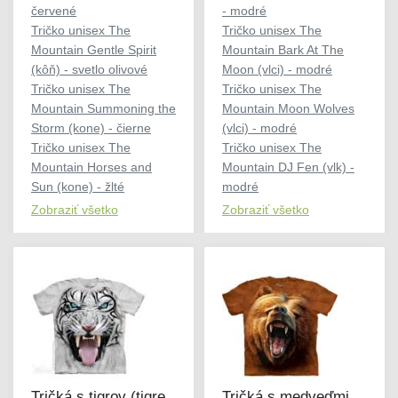
červené
- modré
Tričko unisex The
Tričko unisex The
Mountain Gentle Spirit
Mountain Bark At The
(kôň) - svetlo olivové
Moon (vlci) - modré
Tričko unisex The
Tričko unisex The
Mountain Summoning the
Mountain Moon Wolves
Storm (kone) - čierne
(vlci) - modré
Tričko unisex The
Tričko unisex The
Mountain Horses and
Mountain DJ Fen (vlk) -
Sun (kone) - žlté
modré
Zobraziť všetko
Zobraziť všetko
Tričká s tigrov (tigre
Tričká s medveďmi