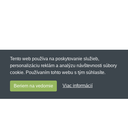
Tento web používa na poskytovanie služieb,
personalizáciu reklám a analýzu návštevnosti súbory
cookie. Používaním tohto webu s tým súhlasíte.
Viac informácií
Beriem na vedomie
Zvieracietricka.sk
Netnakup s.r.o., Tyršova 271, 43801 Žatec, Česká