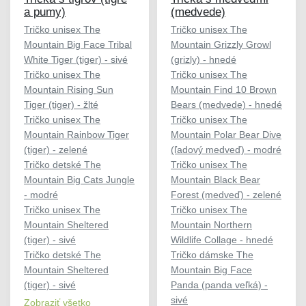
a pumy)
(medvede)
Tričko unisex The
Tričko unisex The
Mountain Big Face Tribal
Mountain Grizzly Growl
White Tiger (tiger) - sivé
(grizly) - hnedé
Tričko unisex The
Tričko unisex The
Mountain Rising Sun
Mountain Find 10 Brown
Tiger (tiger) - žlté
Bears (medvede) - hnedé
Tričko unisex The
Tričko unisex The
Mountain Rainbow Tiger
Mountain Polar Bear Dive
(tiger) - zelené
(ľadový medveď) - modré
Tričko detské The
Tričko unisex The
Mountain Big Cats Jungle
Mountain Black Bear
- modré
Forest (medveď) - zelené
Tričko unisex The
Tričko unisex The
Mountain Sheltered
Mountain Northern
(tiger) - sivé
Wildlife Collage - hnedé
Tričko detské The
Tričko dámske The
Mountain Sheltered
Mountain Big Face
(tiger) - sivé
Panda (panda veľká) -
sivé
Zobraziť všetko