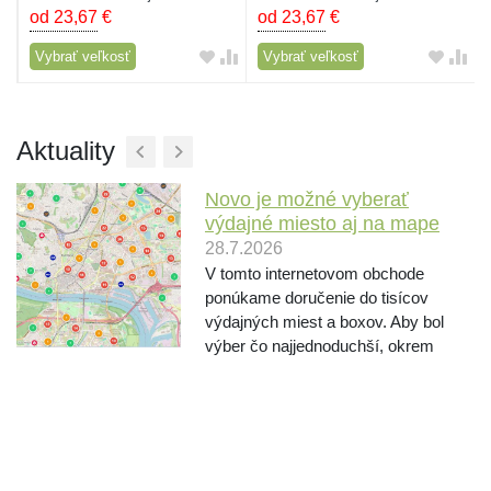
od 23,67
€
od 23,67
€
Vybrať veľkosť
Vybrať veľkosť
Aktuality
Novo je možné vyberať
výdajné miesto aj na mape
28.7.2026
V tomto internetovom obchode
ponúkame doručenie do tisícov
výdajných miest a boxov. Aby bol
výber čo najjednoduchší, okrem
výberu vyhľadávaním podľa mesta a
ulice, ponúkame novo aj výber
miesta priamo na mape. Pri
objednávaní po výbere dopravcu
kliknite ...