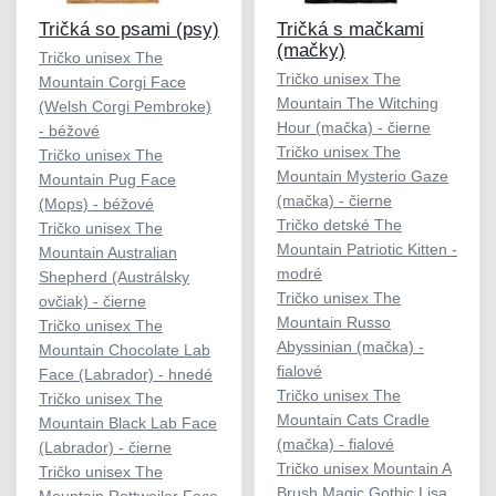
Tričká so psami (psy)
Tričká s mačkami
(mačky)
Tričko unisex The
Tričko unisex The
Mountain Corgi Face
Mountain The Witching
(Welsh Corgi Pembroke)
Hour (mačka) - čierne
- béžové
Tričko unisex The
Tričko unisex The
Mountain Mysterio Gaze
Mountain Pug Face
(mačka) - čierne
(Mops) - béžové
Tričko detské The
Tričko unisex The
Mountain Patriotic Kitten -
Mountain Australian
modré
Shepherd (Austrálsky
Tričko unisex The
ovčiak) - čierne
Mountain Russo
Tričko unisex The
Abyssinian (mačka) -
Mountain Chocolate Lab
fialové
Face (Labrador) - hnedé
Tričko unisex The
Tričko unisex The
Mountain Cats Cradle
Mountain Black Lab Face
(mačka) - fialové
(Labrador) - čierne
Tričko unisex Mountain A
Tričko unisex The
Brush Magic Gothic Lisa
Mountain Rottweiler Face