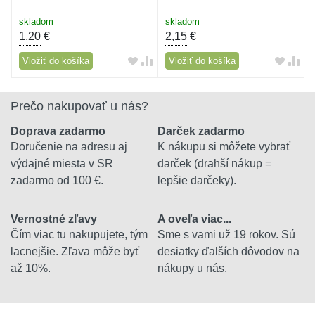
skladom
skladom
1,20
€
2,15
€
Vložiť do košíka
Vložiť do košíka
Prečo nakupovať u nás?
Doprava zadarmo
Darček zadarmo
Doručenie na adresu aj
K nákupu si môžete vybrať
výdajné miesta v SR
darček (drahší nákup =
zadarmo od 100 €.
lepšie darčeky).
Vernostné zľavy
A oveľa viac...
Čím viac tu nakupujete, tým
Sme s vami už 19 rokov. Sú
lacnejšie. Zľava môže byť
desiatky ďalších dôvodov na
až 10%.
nákupy u nás.