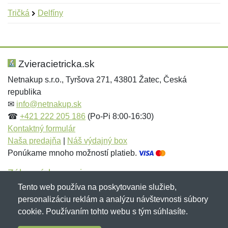
Tričká
Delfíny
Nová recenzia
Nová otázka
Hodnotenie:
Meno:
*
*
Zvieracietricka.sk
Netnakup s.r.o., Tyršova 271, 43801 Žatec, Česká
republika
Meno:
E-mail:
*
*
✉
info@netnakup.sk
☎
+421 222 205 186
(Po-Pi 8:00-16:30)
Kontaktný formulár
Naša predajňa
|
Náš výdajný box
E-mail:
*
Ponúkame mnoho možností platieb.
Správa
*
Zákaznícky servis
Tento web používa na poskytovanie služieb,
Novinky emailom
personalizáciu reklám a analýzu návštevnosti súbory
Správa
*
cookie. Používaním tohto webu s tým súhlasíte.