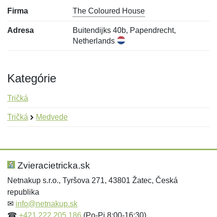
Firma
The Coloured House
Adresa
Buitendijks 40b, Papendrecht,
Netherlands
Kategórie
Tričká
Tričká
Medvede
Nová recenzia
Nová otázka
Hodnotenie:
Meno:
*
*
Zvieracietricka.sk
Netnakup s.r.o., Tyršova 271, 43801 Žatec, Česká
republika
Meno:
E-mail:
*
*
✉
info@netnakup.sk
☎
+421 222 205 186
(Po-Pi 8:00-16:30)