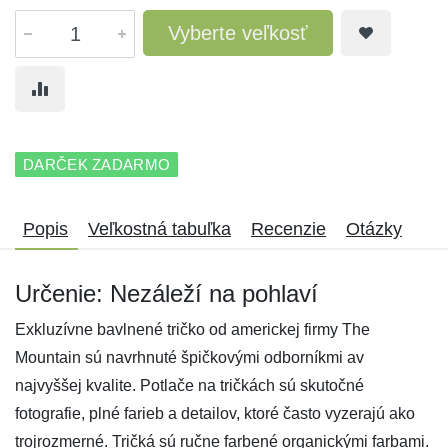
Vyberte veľkosť
DARČEK ZADARMO
Popis
Veľkostná tabuľka
Recenzie
Otázky
Určenie: Nezáleží na pohlaví
Exkluzívne bavlnené tričko od americkej firmy The
Mountain sú navrhnuté špičkovými odborníkmi av
najvyššej kvalite. Potlače na tričkách sú skutočné
fotografie, plné farieb a detailov, ktoré často vyzerajú ako
trojrozmerné. Tričká sú ručne farbené organickými farbami.