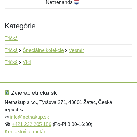
Netherlands
Kategórie
Tričká
Tričká
Špeciálne kolekcie
Vesmír
Tričká
Vlci
Nová recenzia
Nová otázka
Hodnotenie:
Meno:
*
*
Zvieracietricka.sk
Netnakup s.r.o., Tyršova 271, 43801 Žatec, Česká
republika
Meno:
E-mail:
*
*
✉
info@netnakup.sk
☎
+421 222 205 186
(Po-Pi 8:00-16:30)
Kontaktný formulár