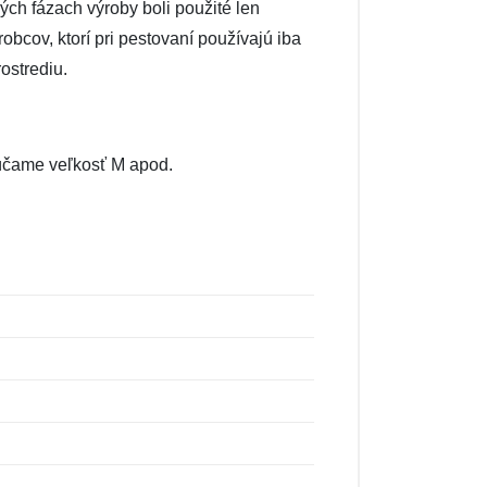
ých fázach výroby boli použité len
obcov, ktorí pri pestovaní používajú iba
ostrediu.
orúčame veľkosť M apod.