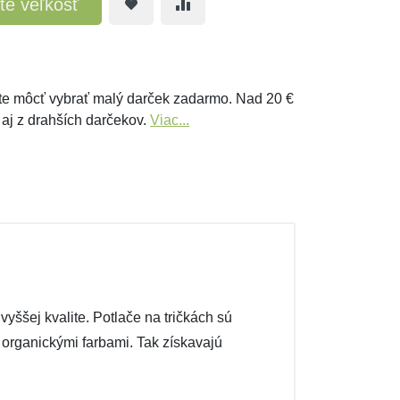
te veľkosť
e môcť vybrať malý darček zadarmo. Nad 20 €
 aj z drahších darčekov.
Viac...
yššej kvalite. Potlače na tričkách sú
é organickými farbami. Tak získavajú