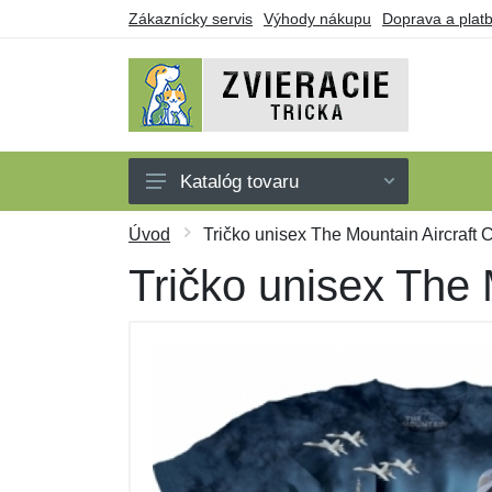
Zákaznícky servis
Výhody nákupu
Doprava a plat
Katalóg tovaru
Tričká
Úvod
Tričko unisex The Mountain Aircraft C
Tielka
Tričko unisex The 
Mikiny
Šaty
Darčekové poukazy
Výpredaj