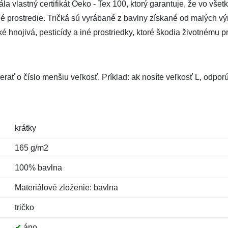
 vlastný certifikát Oeko - Tex 100, ktorý garantuje, že vo všetk
tné prostredie. Tričká sú vyrábané z bavlny získané od malých výr
hnojivá, pesticídy a iné prostriedky, ktoré škodia životnému pr
erať o číslo menšiu veľkosť. Príklad: ak nosíte veľkosť L, odp
krátky
165 g/m2
100% bavlna
Materiálové zloženie: bavlna
tričko
✔
áno