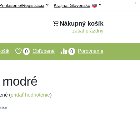
Prihlásenie/Registrácia
Krajina:
Slovensko
Nákupný košík
zatiaľ prázdny
ošík
Obľúbené
Porovnanie
0
0
- modré
ené (
pridať hodnotenie
)