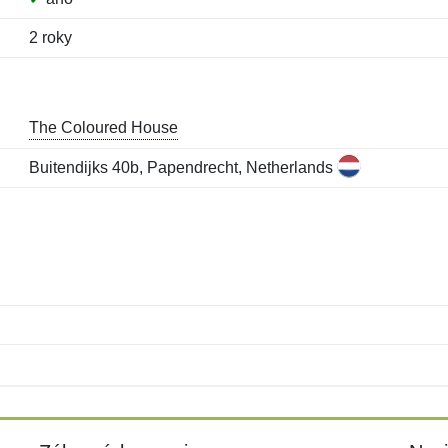
2 roky
The Coloured House
Buitendijks 40b, Papendrecht, Netherlands
Meno:
E-mail:
*
*
E-mail:
*