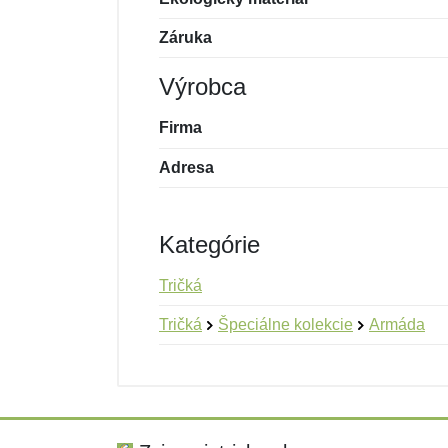
Záruka
Výrobca
Firma
Adresa
Kategórie
Tričká
Tričká
Špeciálne kolekcie
Armáda
Nová recenzia
Nová otázka
Hodnotenie:
Meno:
*
*