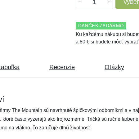
Vyber
DARČEK ZADARMO
Ku každému nákupu si budet
a 80 € si budete môcť vybrať
tabuľka
Recenzie
Otázky
ví
firmy The Mountain sú navrhnuté špičkovými odborníkmi a v najv
ov, ktoré často vyzerajú ako trojrozmerné. Tričká sú ručne farben
amo na vlákno, čo zaručuje dlhú životnosť.