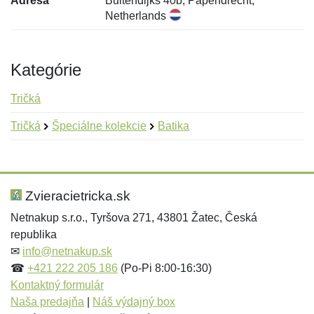
Adresa
Buitendijks 40b, Papendrecht,
Netherlands
Kategórie
Tričká
Tričká
Špeciálne kolekcie
Batika
Nová recenzia
Nová otázka
Hodnotenie:
Meno:
*
*
Zvieracietricka.sk
Netnakup s.r.o., Tyršova 271, 43801 Žatec, Česká
republika
Meno:
E-mail:
*
*
✉
info@netnakup.sk
☎
+421 222 205 186
(Po-Pi 8:00-16:30)
Kontaktný formulár
Naša predajňa
|
Náš výdajný box
E-mail:
*