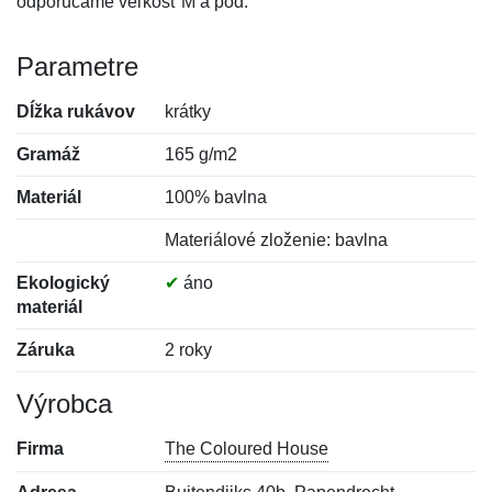
odporúčame veľkosť M a pod.
Parametre
Dĺžka rukávov
krátky
Gramáž
165 g/m2
Materiál
100% bavlna
Materiálové zloženie: bavlna
Ekologický
✔
áno
materiál
Záruka
2 roky
Výrobca
Firma
The Coloured House