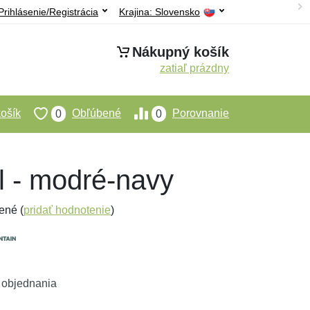
Prihlásenie/Registrácia
Krajina:
Slovensko
Nákupný košík
zatiaľ prázdny
ošík
Obľúbené
Porovnanie
0
0
l - modré-navy
ené (
pridať hodnotenie
)
 objednania