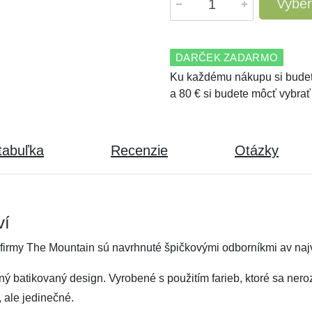
Vyber
DARČEK ZADARMO
Ku každému nákupu si budet
a 80 € si budete môcť vybrať
tabuľka
Recenzie
Otázky
ví
 firmy The Mountain sú navrhnuté špičkovými odborníkmi av najv
ný batikovaný design. Vyrobené s použitím farieb, ktoré sa ner
, ale jedinečné.