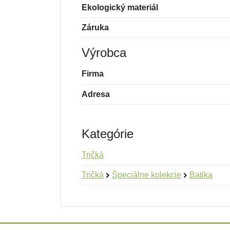
Ekologický materiál
Záruka
Výrobca
Firma
Adresa
Kategórie
Tričká
Tričká
Špeciálne kolekcie
Batika
Nová recenzia
Nová otázka
Hodnotenie:
Meno:
*
*