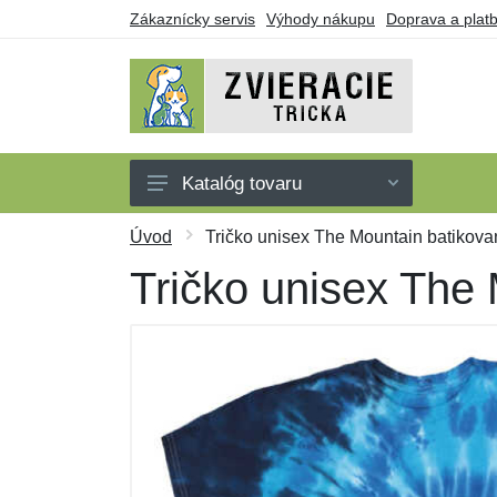
Zákaznícky servis
Výhody nákupu
Doprava a plat
Katalóg tovaru
Tričká
Úvod
Tričko unisex The Mountain batikova
Tielka
Tričko unisex The
Mikiny
Šaty
Darčekové poukazy
Výpredaj