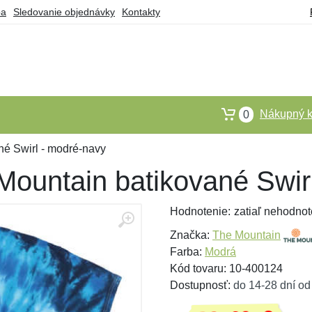
ba
Sledovanie objednávky
Kontakty
Nákupný k
0
né Swirl - modré-navy
 Mountain batikované Swir
Hodnotenie:
zatiaľ nehodnot
Značka:
The Mountain
Farba:
Modrá
Kód tovaru: 10-400124
Dostupnosť:
do 14-28 dní od