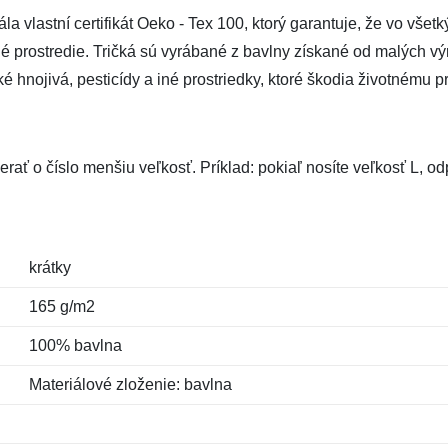
vlastní certifikát Oeko - Tex 100, ktorý garantuje, že vo všetk
tné prostredie. Tričká sú vyrábané z bavlny získané od malých výr
hnojivá, pesticídy a iné prostriedky, ktoré škodia životnému pr
rať o číslo menšiu veľkosť. Príklad: pokiaľ nosíte veľkosť L, 
krátky
165 g/m2
100% bavlna
Materiálové zloženie: bavlna