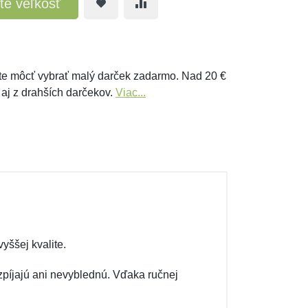
te veľkosť
e môcť vybrať malý darček zadarmo. Nad 20 €
 aj z drahších darčekov.
Viac...
yššej kvalite.
ozpíjajú ani nevyblednú. Vďaka ručnej