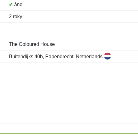
✔
áno
2 roky
The Coloured House
Buitendijks 40b, Papendrecht, Netherlands
Meno:
E-mail:
*
*
E-mail:
*