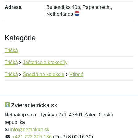
Adresa
Buitendijks 40b, Papendrecht,
Netherlands
Kategórie
Tričká
Tričká
Jašterice a krokodíly
Tričká
Špeciálne kolekcie
Vtipné
Nová recenzia
Nová otázka
Hodnotenie:
Meno:
*
*
Zvieracietricka.sk
Netnakup s.r.o., Tyršova 271, 43801 Žatec, Česká
republika
Meno:
E-mail:
*
*
✉
info@netnakup.sk
☎
+421 222 205 186
(Po-Pi 8:00-16:30)