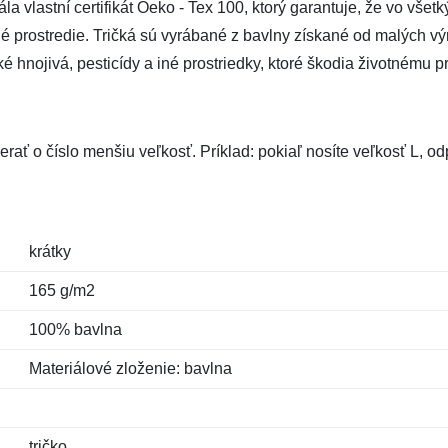
vlastní certifikát Oeko - Tex 100, ktorý garantuje, že vo všetk
tné prostredie. Tričká sú vyrábané z bavlny získané od malých výr
hnojivá, pesticídy a iné prostriedky, ktoré škodia životnému pr
rať o číslo menšiu veľkosť. Príklad: pokiaľ nosíte veľkosť L, 
krátky
165 g/m2
100% bavlna
Materiálové zloženie: bavlna
tričko