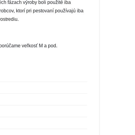
ých fázach výroby boli použité iba
obcov, ktorí pri pestovaní používajú iba
ostrediu.
odporúčame veľkosť M a pod.