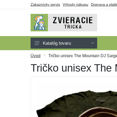
Zákaznícky servis
Výhody nákupu
Doprava a plat
Katalóg tovaru
Tričká
Úvod
Tričko unisex The Mountain DJ Sarge 
Tielka
Tričko unisex The 
Mikiny
Šaty
Darčekové poukazy
Výpredaj