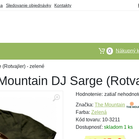
ba
Sledovanie objednávky
Kontakty
Nákupný k
0
(Rotvajler) - zelené
Mountain DJ Sarge (Rotvaj
Hodnotenie:
zatiaľ nehodnot
Značka:
The Mountain
Farba:
Zelená
Kód tovaru: 10-3211
Dostupnosť:
skladom 1 ks