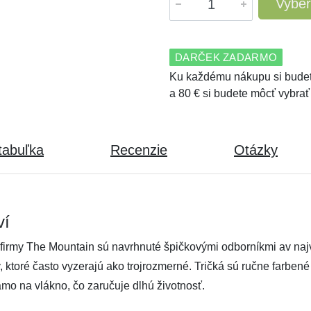
Vyber
DARČEK ZADARMO
Ku každému nákupu si budet
a 80 € si budete môcť vybrať
tabuľka
Recenzie
Otázky
ví
firmy The Mountain sú navrhnuté špičkovými odborníkmi av najvy
ov, ktoré často vyzerajú ako trojrozmerné. Tričká sú ručne farben
amo na vlákno, čo zaručuje dlhú životnosť.