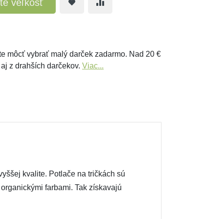
te veľkosť
e môcť vybrať malý darček zadarmo. Nad 20 €
 aj z drahších darčekov.
Viac...
ššej kvalite. Potlače na tričkách sú
é organickými farbami. Tak získavajú