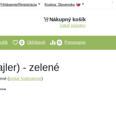
Prihlásenie/Registrácia
Krajina:
Slovensko
Nákupný košík
zatiaľ prázdny
ošík
Obľúbené
Porovnanie
0
0
ler) - zelené
ené (
pridať hodnotenie
)