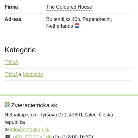
Firma
The Coloured House
Adresa
Buitendijks 40b, Papendrecht,
Netherlands
Kategórie
Tričká
Tričká
Medvede
Nová recenzia
Nová otázka
Hodnotenie:
Meno:
*
*
Zvieracietricka.sk
Netnakup s.r.o., Tyršova 271, 43801 Žatec, Česká
republika
Meno:
E-mail:
*
*
✉
info@netnakup.sk
☎
+421 222 205 186
(Po-Pi 8:00-16:30)