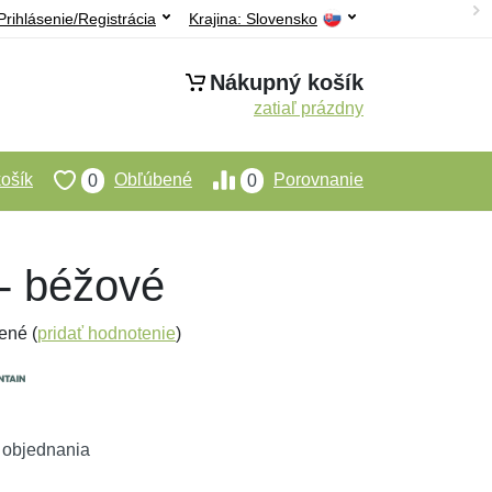
Prihlásenie/Registrácia
Krajina:
Slovensko
Nákupný košík
zatiaľ prázdny
ošík
Obľúbené
Porovnanie
0
0
 - béžové
ené (
pridať hodnotenie
)
 objednania