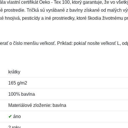
vlastní certifikát Oeko - Tex 100, ktorý garantuje, že vo všetk
tné prostredie. Tričká sú vyrábané z bavlny získané od malých výr
hnojivá, pesticídy a iné prostriedky, ktoré škodia životnému pr
rať o číslo menšiu veľkosť. Príklad: pokiaľ nosíte veľkosť L, 
krátky
165 g/m2
100% bavlna
Materiálové zloženie: bavlna
✔
áno
2 roky