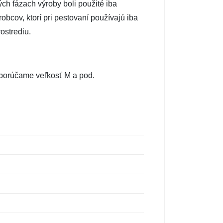
ých fázach výroby boli použité iba
obcov, ktorí pri pestovaní používajú iba
ostrediu.
odporúčame veľkosť M a pod.