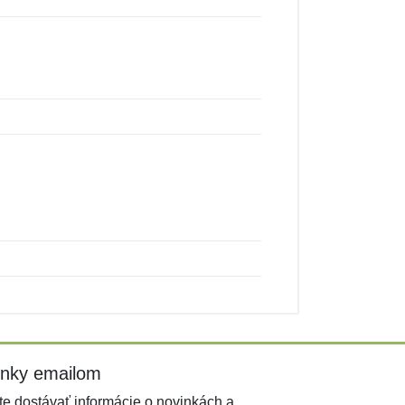
inky emailom
e dostávať informácie o novinkách a