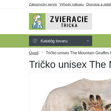
Zákaznícky servis
Výhody nákupu
Doprava a plat
Katalóg tovaru
Tričká
Úvod
Tričko unisex The Mountain Giraffes (
Tielka
Tričko unisex The 
Mikiny
Šaty
Darčekové poukazy
Výpredaj