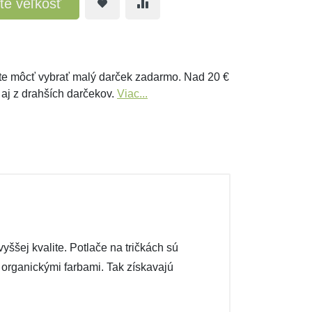
te veľkosť
e môcť vybrať malý darček zadarmo. Nad 20 €
 aj z drahších darčekov.
Viac...
ššej kvalite. Potlače na tričkách sú
é organickými farbami. Tak získavajú