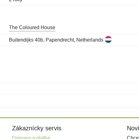
The Coloured House
Buitendijks 40b, Papendrecht, Netherlands
Meno:
E-mail:
*
*
E-mail:
*
Zákaznícky servis
Nov
Doprava a platba
Chcet