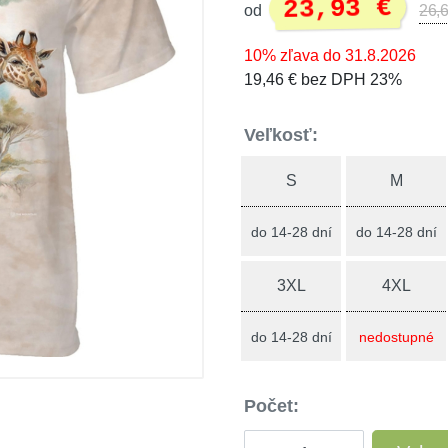
23,93 €
od
26,6
10% zľava do 31.8.2026
19,46 € bez DPH 23%
Veľkosť:
S
M
do 14-28 dní
do 14-28 dní
3XL
4XL
do 14-28 dní
nedostupné
Počet: