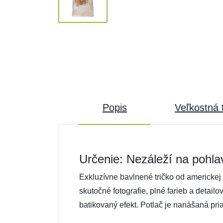
Popis
Veľkostná 
Určenie: Nezáleží na pohla
Exkluzívne bavlnené tričko od americkej 
skutočné fotografie, plné farieb a detail
batikovaný efekt. Potlač je nanášaná pri