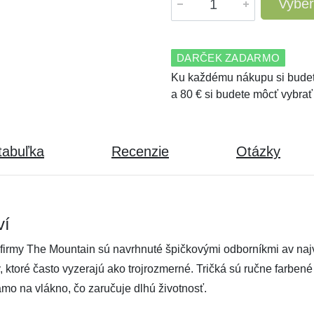
Vyber
DARČEK ZADARMO
Ku každému nákupu si budet
a 80 € si budete môcť vybrať
tabuľka
Recenzie
Otázky
ví
firmy The Mountain sú navrhnuté špičkovými odborníkmi av najvy
ov, ktoré často vyzerajú ako trojrozmerné. Tričká sú ručne farben
amo na vlákno, čo zaručuje dlhú životnosť.