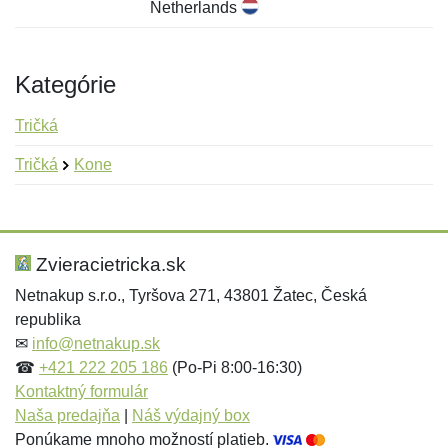
Netherlands
Kategórie
Tričká
Tričká
Kone
Nová recenzia
Nová otázka
Hodnotenie:
Meno:
*
*
Zvieracietricka.sk
Netnakup s.r.o., Tyršova 271, 43801 Žatec, Česká
republika
Meno:
E-mail:
*
*
✉
info@netnakup.sk
☎
+421 222 205 186
(Po-Pi 8:00-16:30)
Kontaktný formulár
Naša predajňa
|
Náš výdajný box
E-mail:
*
Ponúkame mnoho možností platieb.
Správa
*