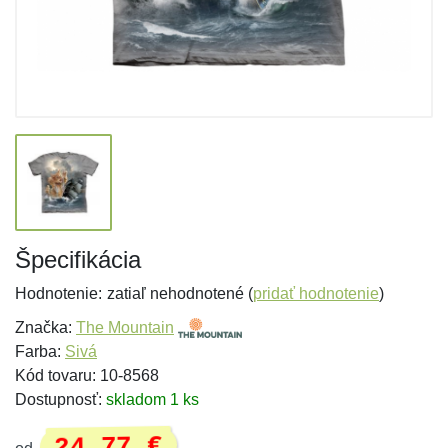
Špecifikácia
Hodnotenie:
zatiaľ nehodnotené (
pridať hodnotenie
)
Značka:
The Mountain
Farba:
Sivá
Kód tovaru: 10-8568
Dostupnosť:
skladom 1 ks
24,77 €