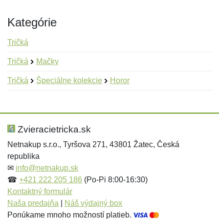
Kategórie
Tričká
Tričká
Mačky
Tričká
Špeciálne kolekcie
Horor
Nová recenzia
Nová otázka
Hodnotenie:
Meno:
*
*
Zvieracietricka.sk
Netnakup s.r.o., Tyršova 271, 43801 Žatec, Česká
republika
Meno:
E-mail:
*
*
✉
info@netnakup.sk
☎
+421 222 205 186
(Po-Pi 8:00-16:30)
Kontaktný formulár
Naša predajňa
|
Náš výdajný box
E-mail:
*
Ponúkame mnoho možností platieb.
Správa
*