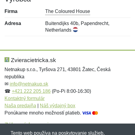
Firma
The Coloured House
Adresa
Buitendijks 40b, Papendrecht,
Netherlands
Nová recenzia
Nová otázka
Hodnotenie:
Meno:
*
*
Zvieracietricka.sk
Netnakup s.r.o., Tyršova 271, 43801 Žatec, Česká
republika
Meno:
E-mail:
*
*
✉
info@netnakup.sk
☎
+421 222 205 186
(Po-Pi 8:00-16:30)
Kontaktný formulár
Naša predajňa
|
Náš výdajný box
E-mail:
*
Ponúkame mnoho možností platieb.
Správa
*
Zákaznícky servis
Tento web používa na poskytovanie služieb,
Novinky emailom