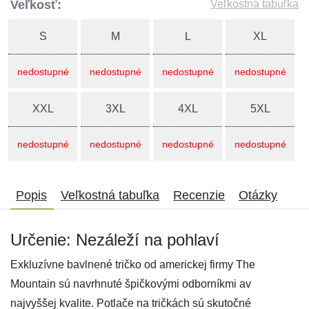
Veľkosť:
Veľkostná tabuľka
S
M
L
XL
nedostupné
nedostupné
nedostupné
nedostupné
XXL
3XL
4XL
5XL
nedostupné
nedostupné
nedostupné
nedostupné
Popis
Veľkostná tabuľka
Recenzie
Otázky
Určenie: Nezáleží na pohlaví
Exkluzívne bavlnené tričko od americkej firmy The
Mountain sú navrhnuté špičkovými odborníkmi av
najvyššej kvalite. Potlače na tričkách sú skutočné