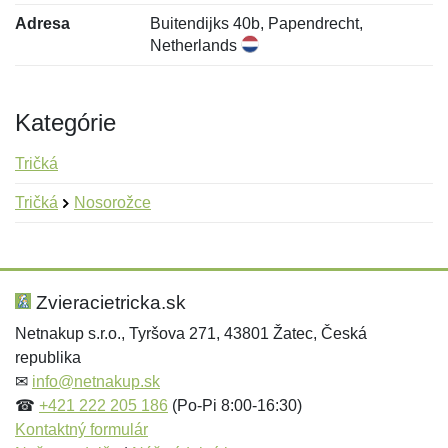
Adresa
Buitendijks 40b, Papendrecht,
Netherlands
Kategórie
Tričká
Tričká
Nosorožce
Nová recenzia
Nová otázka
Hodnotenie:
Meno:
*
*
Zvieracietricka.sk
Netnakup s.r.o., Tyršova 271, 43801 Žatec, Česká
republika
Meno:
E-mail:
*
*
✉
info@netnakup.sk
☎
+421 222 205 186
(Po-Pi 8:00-16:30)
Kontaktný formulár