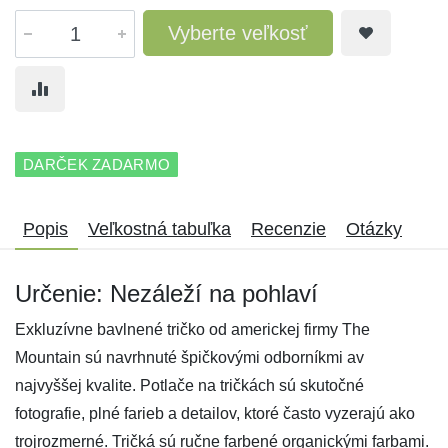
Vyberte veľkosť
DARČEK ZADARMO
Popis
Veľkostná tabuľka
Recenzie
Otázky
Určenie: Nezáleží na pohlaví
Exkluzívne bavlnené tričko od americkej firmy The
Mountain sú navrhnuté špičkovými odborníkmi av
najvyššej kvalite. Potlače na tričkách sú skutočné
fotografie, plné farieb a detailov, ktoré často vyzerajú ako
trojrozmerné. Tričká sú ručne farbené organickými farbami.