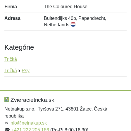
Firma
The Coloured House
Adresa
Buitendijks 40b, Papendrecht,
Netherlands
Kategórie
Tričká
Tričká
Psy
Nová recenzia
Nová otázka
Hodnotenie:
Meno:
*
*
Zvieracietricka.sk
Netnakup s.r.o., Tyršova 271, 43801 Žatec, Česká
republika
Meno:
E-mail:
*
*
✉
info@netnakup.sk
☎
+421 222 205 186
(Po-Pi 8:00-16:30)