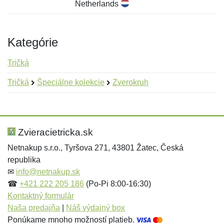
Netherlands
Kategórie
Tričká
Tričká
Špeciálne kolekcie
Zverokruh
Nová recenzia
Nová otázka
Hodnotenie:
Meno:
*
*
Zvieracietricka.sk
Netnakup s.r.o., Tyršova 271, 43801 Žatec, Česká
republika
Meno:
E-mail:
*
*
✉
info@netnakup.sk
☎
+421 222 205 186
(Po-Pi 8:00-16:30)
Kontaktný formulár
Naša predajňa
|
Náš výdajný box
E-mail:
*
Ponúkame mnoho možností platieb.
Správa
*