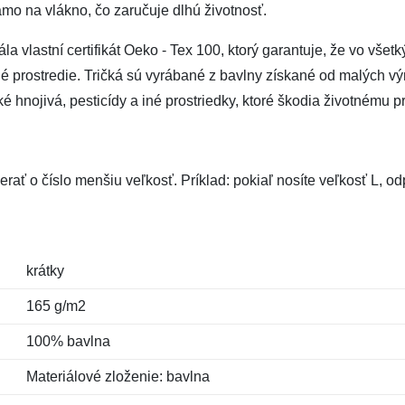
amo na vlákno, čo zaručuje dlhú životnosť.
vlastní certifikát Oeko - Tex 100, ktorý garantuje, že vo všetk
tné prostredie. Tričká sú vyrábané z bavlny získané od malých výr
hnojivá, pesticídy a iné prostriedky, ktoré škodia životnému pr
rať o číslo menšiu veľkosť. Príklad: pokiaľ nosíte veľkosť L, 
krátky
165 g/m2
100% bavlna
Materiálové zloženie: bavlna