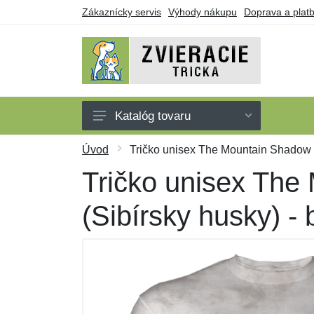
Zákaznícky servis
Výhody nákupu
Doprava a plat
Katalóg tovaru
Tričká
Úvod
Tričko unisex The Mountain Shadow O
Tielka
Tričko unisex The
Mikiny
(Sibírsky husky) - 
Šaty
Darčekové poukazy
Výpredaj