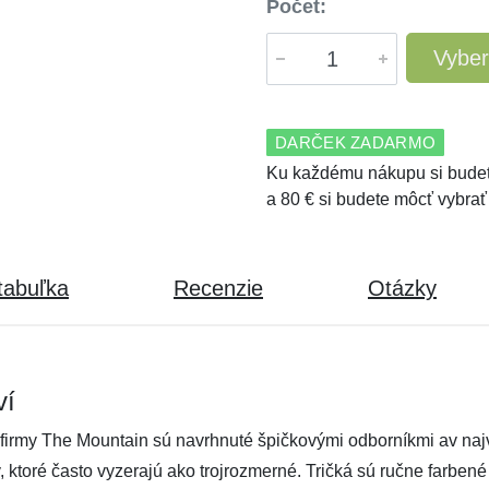
Počet:
Vyber
DARČEK ZADARMO
Ku každému nákupu si budet
a 80 € si budete môcť vybrať
tabuľka
Recenzie
Otázky
ví
firmy The Mountain sú navrhnuté špičkovými odborníkmi av najvy
ov, ktoré často vyzerajú ako trojrozmerné. Tričká sú ručne farben