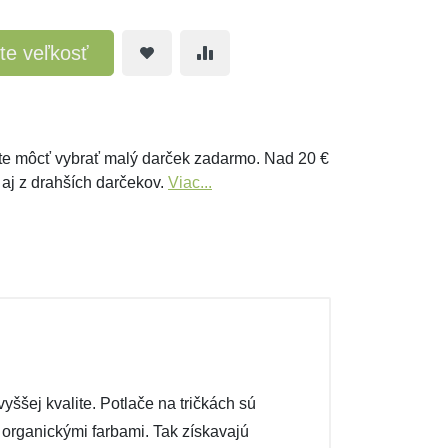
te veľkosť
e môcť vybrať malý darček zadarmo. Nad 20 €
 aj z drahších darčekov.
Viac...
ššej kvalite. Potlače na tričkách sú
é organickými farbami. Tak získavajú