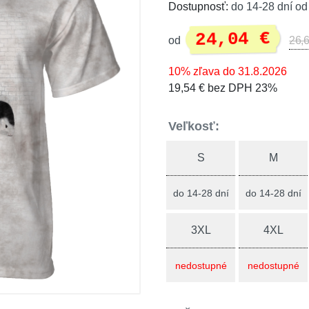
Dostupnosť:
do 14-28 dní od
24,04 €
od
26,6
10% zľava do 31.8.2026
19,54 € bez DPH 23%
Veľkosť:
S
M
do 14-28 dní
do 14-28 dní
3XL
4XL
nedostupné
nedostupné