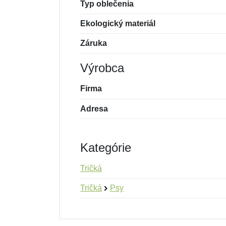
Typ oblečenia
Ekologický materiál
Záruka
Výrobca
Firma
Adresa
Kategórie
Tričká
Tričká
Psy
Nová recenzia
Nová otázka