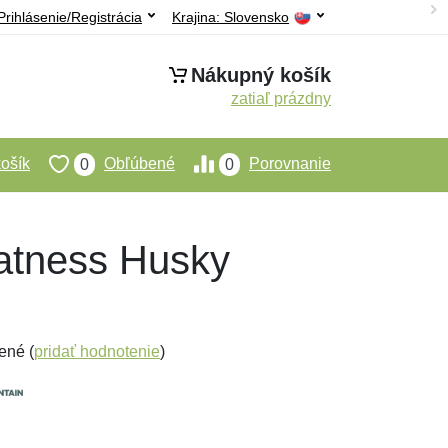
Prihlásenie/Registrácia
Krajina:
Slovensko
Nákupný košík
zatiaľ prázdny
ošík
Obľúbené
Porovnanie
0
0
atness Husky
ené (
pridať hodnotenie
)