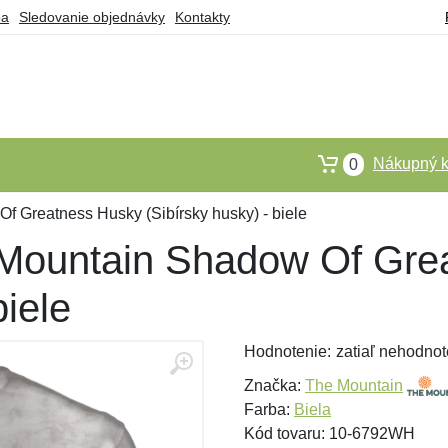
ba
Sledovanie objednávky
Kontakty
Nákupný k
0
f Greatness Husky (Sibírsky husky) - biele
 Mountain Shadow Of Gre
biele
Hodnotenie:
zatiaľ nehodnot
Značka:
The Mountain
Farba:
Biela
Kód tovaru: 10-6792WH