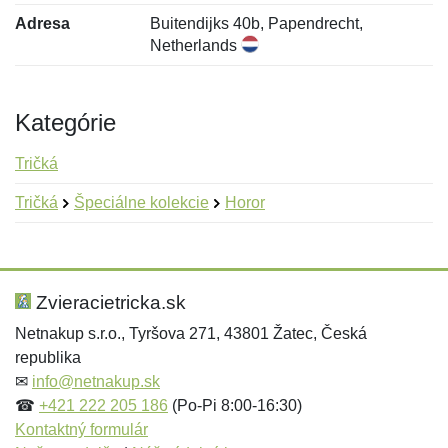
Adresa
Buitendijks 40b, Papendrecht,
Netherlands
Kategórie
Tričká
Tričká
Špeciálne kolekcie
Horor
Nová recenzia
Nová otázka
Hodnotenie:
Meno:
*
*
Zvieracietricka.sk
Netnakup s.r.o., Tyršova 271, 43801 Žatec, Česká
republika
Meno:
E-mail:
*
*
✉
info@netnakup.sk
☎
+421 222 205 186
(Po-Pi 8:00-16:30)
Kontaktný formulár