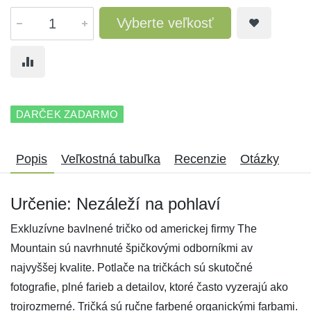
Vyberte veľkosť
DARČEK ZADARMO
Popis
Veľkostná tabuľka
Recenzie
Otázky
Určenie: Nezáleží na pohlaví
Exkluzívne bavlnené tričko od americkej firmy The
Mountain sú navrhnuté špičkovými odborníkmi av
najvyššej kvalite. Potlače na tričkách sú skutočné
fotografie, plné farieb a detailov, ktoré často vyzerajú ako
trojrozmerné. Tričká sú ručne farbené organickými farbami.