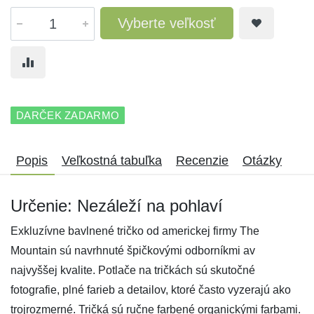
Vyberte veľkosť
DARČEK ZADARMO
Popis
Veľkostná tabuľka
Recenzie
Otázky
Určenie: Nezáleží na pohlaví
Exkluzívne bavlnené tričko od americkej firmy The
Mountain sú navrhnuté špičkovými odborníkmi av
najvyššej kvalite. Potlače na tričkách sú skutočné
fotografie, plné farieb a detailov, ktoré často vyzerajú ako
trojrozmerné. Tričká sú ručne farbené organickými farbami.