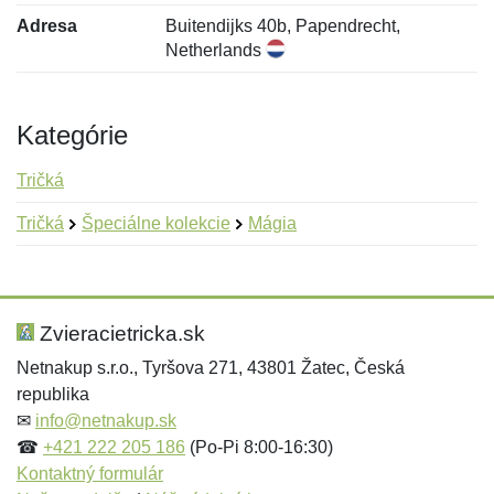
Adresa
Buitendijks 40b, Papendrecht,
Netherlands
Kategórie
Tričká
Tričká
Špeciálne kolekcie
Mágia
Nová recenzia
Nová otázka
Hodnotenie:
Meno:
*
*
Zvieracietricka.sk
Netnakup s.r.o., Tyršova 271, 43801 Žatec, Česká
republika
Meno:
E-mail:
*
*
✉
info@netnakup.sk
☎
+421 222 205 186
(Po-Pi 8:00-16:30)
Kontaktný formulár