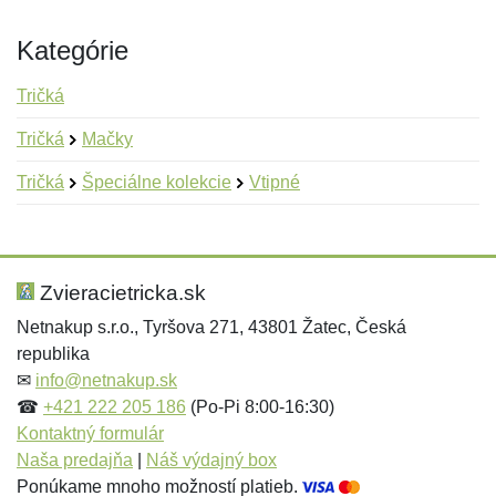
Kategórie
Tričká
Tričká
Mačky
Tričká
Špeciálne kolekcie
Vtipné
Nová recenzia
Nová otázka
Hodnotenie:
Meno:
*
*
Zvieracietricka.sk
Netnakup s.r.o., Tyršova 271, 43801 Žatec, Česká
republika
Meno:
E-mail:
*
*
✉
info@netnakup.sk
☎
+421 222 205 186
(Po-Pi 8:00-16:30)
Kontaktný formulár
Naša predajňa
|
Náš výdajný box
E-mail:
*
Ponúkame mnoho možností platieb.
Správa
*