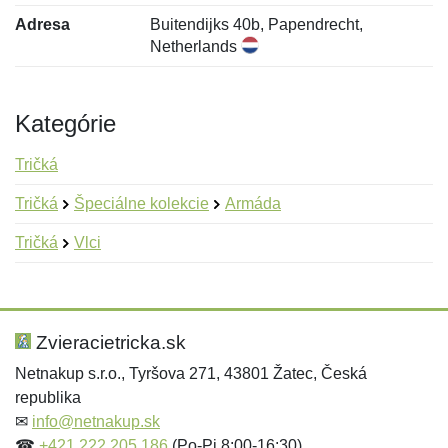
Adresa
Buitendijks 40b, Papendrecht,
Netherlands
Kategórie
Tričká
Tričká
Špeciálne kolekcie
Armáda
Tričká
Vlci
Nová recenzia
Nová otázka
Hodnotenie:
Meno:
*
*
Zvieracietricka.sk
Netnakup s.r.o., Tyršova 271, 43801 Žatec, Česká
republika
Meno:
E-mail:
*
*
✉
info@netnakup.sk
☎
+421 222 205 186
(Po-Pi 8:00-16:30)