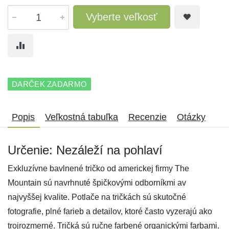
Vyberte veľkosť
DARČEK ZADARMO
Popis
Veľkostná tabuľka
Recenzie
Otázky
Určenie: Nezáleží na pohlaví
Exkluzívne bavlnené tričko od americkej firmy The
Mountain sú navrhnuté špičkovými odborníkmi av
najvyššej kvalite. Potlače na tričkách sú skutočné
fotografie, plné farieb a detailov, ktoré často vyzerajú ako
trojrozmerné. Tričká sú ručne farbené organickými farbami.