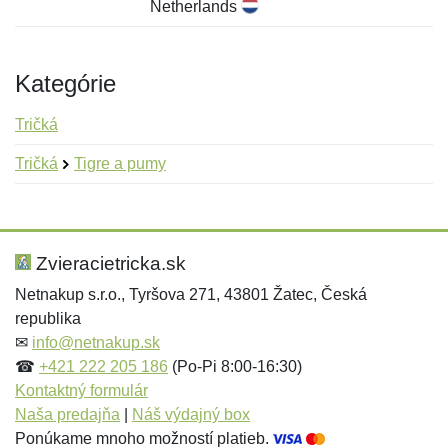
Netherlands
Kategórie
Tričká
Tričká
Tigre a pumy
Nová recenzia
Nová otázka
Hodnotenie:
Meno:
*
*
Zvieracietricka.sk
Netnakup s.r.o., Tyršova 271, 43801 Žatec, Česká
republika
Meno:
E-mail:
*
*
✉
info@netnakup.sk
☎
+421 222 205 186
(Po-Pi 8:00-16:30)
Kontaktný formulár
Naša predajňa
|
Náš výdajný box
E-mail:
*
Ponúkame mnoho možností platieb.
Správa
*