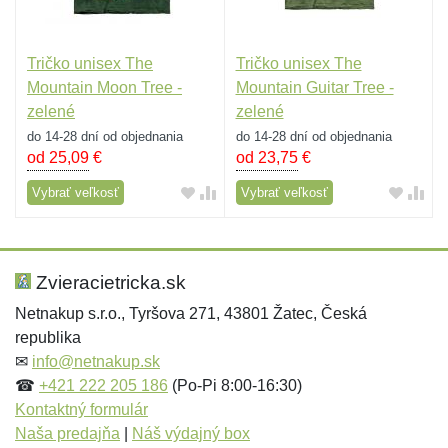
Tričko unisex The
Tričko unisex The
Mountain Moon Tree -
Mountain Guitar Tree -
zelené
zelené
do 14-28 dní od objednania
do 14-28 dní od objednania
od 25,09
€
od 23,75
€
Vybrať veľkosť
Vybrať veľkosť
Zvieracietricka.sk
Netnakup s.r.o., Tyršova 271, 43801 Žatec, Česká
republika
✉
info@netnakup.sk
☎
+421 222 205 186
(Po-Pi 8:00-16:30)
Kontaktný formulár
Naša predajňa
|
Náš výdajný box